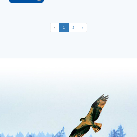
‹
1
2
›