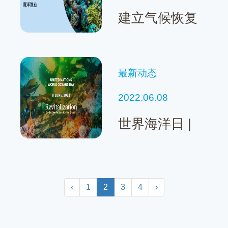
建立气候恢复
力多物种渔业
的途径
最新动态
2022.06.08
世界海洋日 |
提升领导力
——开创小规
模渔业的可持
‹
1
2
3
4
›
续未来