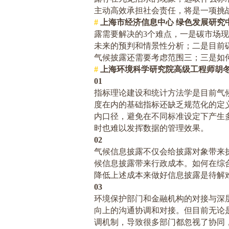
主动高效承担社会责任，将是一项挑
#
上海市经济信息中心 绿色发展研究
露需要解决的
3
个难点，一是碳市场现
未来的预判和情景性分析；二是目前
气候披露还需要考虑范围三；三是如
#
上海环境科学研究院高级工程师胡
01
指标理论建设和统计方法学是目前气
度在内的基础指标还缺乏规范化的定
内口径，避免在不同标准设定下产生
时也难以发挥数据的管理效果。
02
气候信息披露不仅会给披露对象带来
候信息披露带来行政成本。如何在综
降低上述成本来做好信息披露是待解
03
环境保护部门和金融机构的对接与深
向上的沟通协调和对接。但目前无论
调机制，导致很多部门都忽视了协同