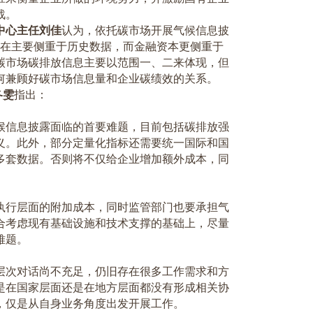
战。
中心主任刘佳
认为，依托碳市场开展气候信息披
在主要侧重于历史数据，而金融资本更侧重于
碳市场碳排放信息主要以范围一、二来体现，但
何兼顾好碳市场信息量和企业碳绩效的关系。
冬雯
指出：
候信息披露面临的首要难题，目前包括碳排放强
义。此外，部分定量化指标还需要统一国际和国
多套数据。否则将不仅给企业增加额外成本，同
执行层面的附加成本，同时监管部门也要承担气
合考虑现有基础设施和技术支撑的基础上，尽量
难题。
层次对话尚不充足，仍旧存在很多工作需求和方
是在国家层面还是在地方层面都没有形成相关协
，仅是从自身业务角度出发开展工作。