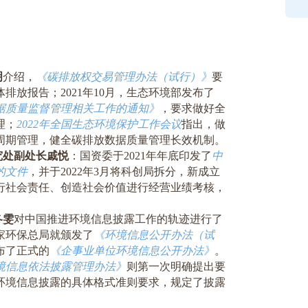
明
介绍，
《碳排放权交易管理办法（试行）》
要
体排放报告；
2021
年
10
月，生态环境部发布了
据质量监督管理相关工作的通知》
，要求做好全
理；
2022
年全国生态环境保护工作会议
指出，做
周期管理，健全碳排放数据质量管理长效机制。
究处副处长戚悦
：国资委于
2021
年年底印发了
中
的文件
，并于
2022
年
3
月将科创局拆分，新成立
行社会责任、创造社会价值进行经营业绩考核，
冬雯
对中国推进环境信息披露工作的轨迹进行了
家环保总局就颁发了
《环境信息公开办法（试
布了正式的
《企事业单位环境信息公开办法》
。
境信息依法披露管理办法》
则第一次明确提出要
环境信息披露的具体格式准则要求，规定了披露