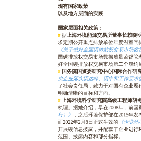
现有国家政策
以及地方层面的实践
国家层面相关政策：
#
据
上海环境能源交易所董事长赖晓
求定期公开重点排放单位年度温室气
《关于做好全国碳排放权交易市场数
国碳排放权交易市场数据质量监督管
好全国碳排放权交易市场第二个履约
#
国务院国资委研究中心国际合作研
央企业落实碳达峰、碳中和工作要求
了社会责任局，致力于对国有企业履
明确清晰的目标和方向。
#
上海环境科学研究院高级工程师胡
梳理。据她介绍，早在
2008
年，前国
行）》
，之后环境保护部在
2015
年发
而
2022
年
2
月
8
日正式生效的
《企业环
开展碳信息披露，并配套了企业进行
范围、披露内容和部分指标。