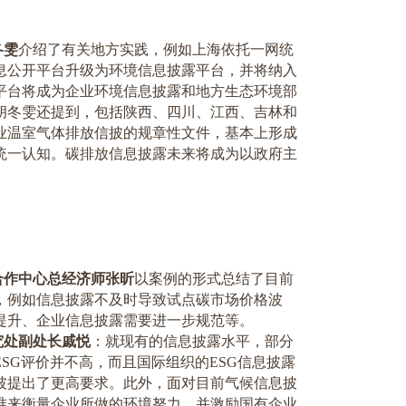
冬雯
介绍了有关地方实践，例如上海依托一网统
息公开平台升级为环境信息披露平台，并将纳入
平台将成为企业环境信息披露和地方生态环境部
胡冬雯还提到，包括陕西、四川、江西、吉林和
业温室气体排放信披的规章性文件，基本上形成
统一认知。碳排放信息披露未来将成为以政府主
合作中心总经济师张昕
以案例的形式总结了目前
，例如信息披露不及时导致试点碳市场价格波
提升、企业信息披露需要进一步规范等。
究处副处长戚悦
：就现有的信息披露水平，部分
ESG
评价并不高，而且国际组织的
ESG
信息披露
披提出了更高要求。此外，面对目前气候信息披
准来衡量企业所做的环境努力，并激励国有企业