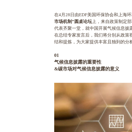
在
4
月
28
日由
EDF
美国环保协会和上海环
市场机制
”
圆桌论坛
上，来自政策制定部
代表齐聚一堂，就中国开展气候信息披
在总结专家发言后，我们将分别从政策
结和提炼，为大家提供丰富且独到的分
01
气候信息披露的重要性
&
碳市场对气候信息披露的意义