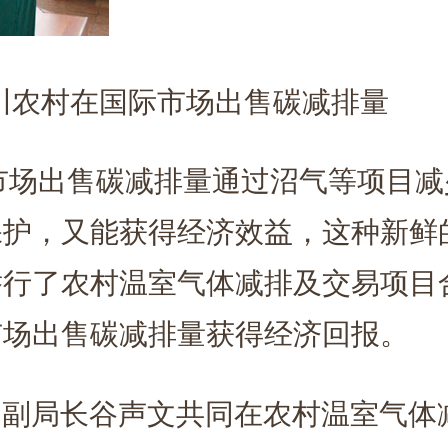
农村在国际市场出售碳减排量
市场出售碳减排量
通过沼气等项目减
保护，又能获得经济效益，这种新鲜
举行了农村温室气体减排及交易项目
市场出售碳减排量获得经济回报。
保局副局长谷声文共同在农村温室气体