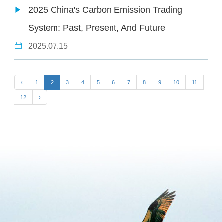
2025 China's Carbon Emission Trading
System: Past, Present, And Future
2025.07.15
‹
1
2
3
4
5
6
7
8
9
10
11
12
›