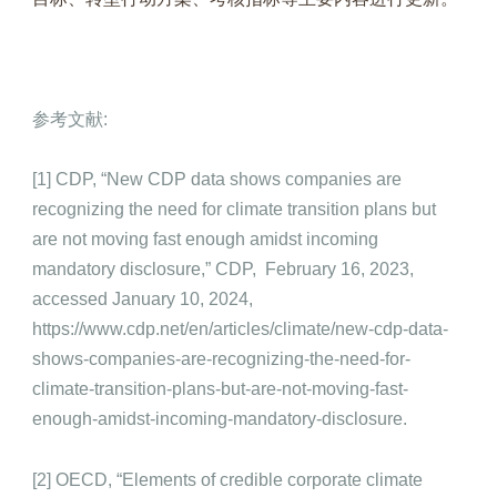
参考文献:
[1] CDP, “New CDP data shows companies are
recognizing the need for climate transition plans but
are not moving fast enough amidst incoming
mandatory disclosure,” CDP, February 16, 2023,
accessed January 10, 2024,
https://www.cdp.net/en/articles/climate/new-cdp-data-
shows-companies-are-recognizing-the-need-for-
climate-transition-plans-but-are-not-moving-fast-
enough-amidst-incoming-mandatory-disclosure.
[2] OECD, “Elements of credible corporate climate